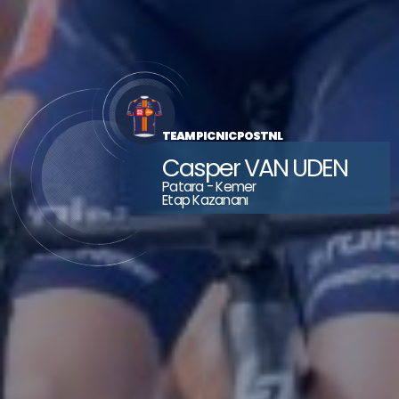
ECOM FORT
RMA
TEAM
 FLANDERS - BALOISE
 FLANDERS - BALOISE
 FLANDERS - BALOISE
TEAM PICNIC POSTNL
Casper VAN UDEN
Patara - Kemer
Etap Kazananı