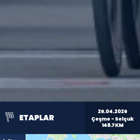
26.04.2026
ETAPLAR
Çeşme - Selçuk
148.7
KM