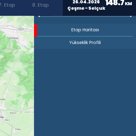
148.7
26.04.2026
KM
7. Etap
8. Etap
Çeşme - Selçuk
Etap Haritası
Yükseklik Profili