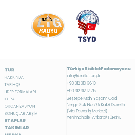
Türkiye Bisiklet Federasyonu
TUR
info@bisiklet.org.tr
HAKKINDA
+90 312 310 96 13
TARİHÇE
+90 312 312 12 75
LİDER FORMALARI
Beştepe Mah. Yaşam Cad.
KUPA
Nergis Sok. No:7/A Kat:8 Daire:15
ORGANİZASYON
(Via Tower İş Merkezi)
SONUÇLAR ARŞİVİ
Yenimahalle-Ankara/TÜRKİYE
ETAPLAR
TAKIMLAR