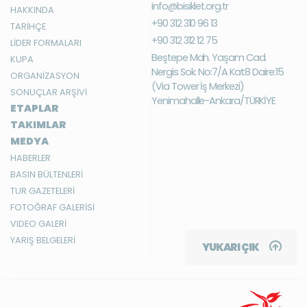
info@bisiklet.org.tr
HAKKINDA
+90 312 310 96 13
TARİHÇE
+90 312 312 12 75
LİDER FORMALARI
Beştepe Mah. Yaşam Cad.
KUPA
Nergis Sok. No:7/A Kat:8 Daire:15
ORGANİZASYON
(Via Tower İş Merkezi)
SONUÇLAR ARŞİVİ
Yenimahalle-Ankara/TÜRKİYE
ETAPLAR
TAKIMLAR
MEDYA
HABERLER
BASIN BÜLTENLERİ
TUR GAZETELERİ
FOTOĞRAF GALERİSİ
VIDEO GALERİ
YARIŞ BELGELERİ
YUKARI ÇIK