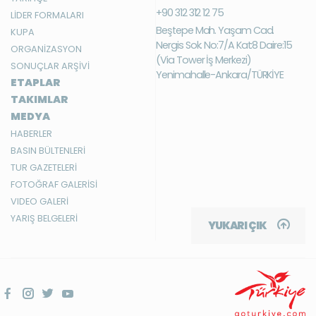
+90 312 312 12 75
LİDER FORMALARI
Beştepe Mah. Yaşam Cad.
KUPA
Nergis Sok. No:7/A Kat:8 Daire:15
ORGANİZASYON
(Via Tower İş Merkezi)
SONUÇLAR ARŞİVİ
Yenimahalle-Ankara/TÜRKİYE
ETAPLAR
TAKIMLAR
MEDYA
HABERLER
BASIN BÜLTENLERİ
TUR GAZETELERİ
FOTOĞRAF GALERİSİ
VIDEO GALERİ
YARIŞ BELGELERİ
YUKARI ÇIK