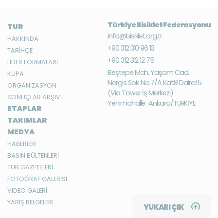
Türkiye Bisiklet Federasyonu
TUR
info@bisiklet.org.tr
HAKKINDA
+90 312 310 96 13
TARİHÇE
+90 312 312 12 75
LİDER FORMALARI
Beştepe Mah. Yaşam Cad.
KUPA
Nergis Sok. No:7/A Kat:8 Daire:15
ORGANİZASYON
(Via Tower İş Merkezi)
SONUÇLAR ARŞİVİ
Yenimahalle-Ankara/TÜRKİYE
ETAPLAR
TAKIMLAR
MEDYA
HABERLER
BASIN BÜLTENLERİ
TUR GAZETELERİ
FOTOĞRAF GALERİSİ
VIDEO GALERİ
YARIŞ BELGELERİ
YUKARI ÇIK